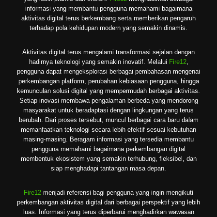
informasi yang membantu pengguna memahami bagaimana
aktivitas digital terus berkembang serta memberikan pengaruh
terhadap pola kehidupan modern yang semakin dinamis.
Aktivitas digital terus mengalami transformasi sejalan dengan
hadirnya teknologi yang semakin inovatif. Melalui
Fire12
,
pengguna dapat mengeksplorasi berbagai pembahasan mengenai
perkembangan platform, perubahan kebiasaan pengguna, hingga
kemunculan solusi digital yang mempermudah berbagai aktivitas.
Setiap inovasi membawa pengalaman berbeda yang mendorong
masyarakat untuk beradaptasi dengan lingkungan yang terus
berubah. Dari proses tersebut, muncul berbagai cara baru dalam
memanfaatkan teknologi secara lebih efektif sesuai kebutuhan
masing-masing. Beragam informasi yang tersedia membantu
pengguna memahami bagaimana perkembangan digital
membentuk ekosistem yang semakin terhubung, fleksibel, dan
siap menghadapi tantangan masa depan.
Fire12
menjadi referensi bagi pengguna yang ingin mengikuti
perkembangan aktivitas digital dari berbagai perspektif yang lebih
luas. Informasi yang terus diperbarui menghadirkan wawasan