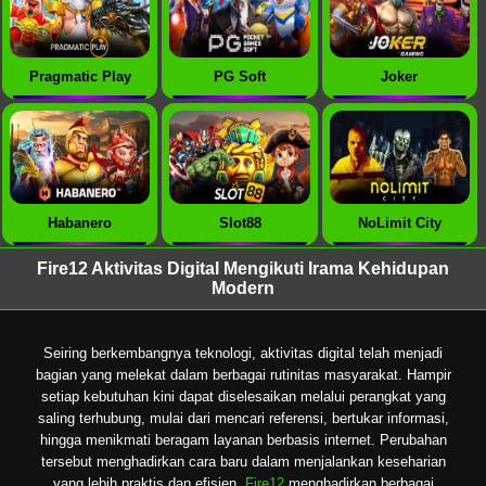
Pragmatic Play
PG Soft
Joker
Habanero
Slot88
NoLimit City
Fire12 Aktivitas Digital Mengikuti Irama Kehidupan
Modern
Seiring berkembangnya teknologi, aktivitas digital telah menjadi
bagian yang melekat dalam berbagai rutinitas masyarakat. Hampir
setiap kebutuhan kini dapat diselesaikan melalui perangkat yang
saling terhubung, mulai dari mencari referensi, bertukar informasi,
hingga menikmati beragam layanan berbasis internet. Perubahan
tersebut menghadirkan cara baru dalam menjalankan keseharian
yang lebih praktis dan efisien.
Fire12
menghadirkan berbagai