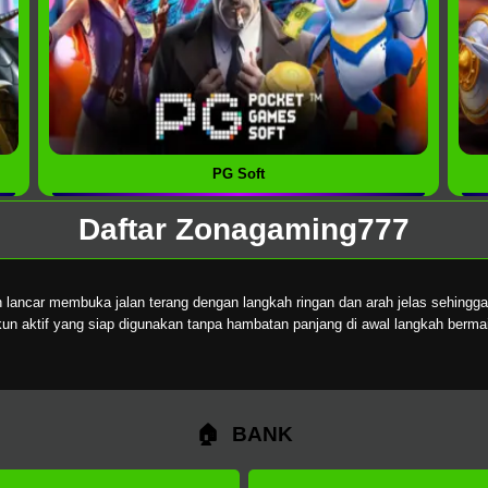
PG Soft
Daftar Zonagaming777
 lancar membuka jalan terang dengan langkah ringan dan arah jelas sehingg
un aktif yang siap digunakan tanpa hambatan panjang di awal langkah berma
BANK