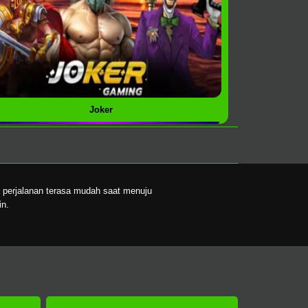
Joker
a perjalanan terasa mudah saat menuju
in.