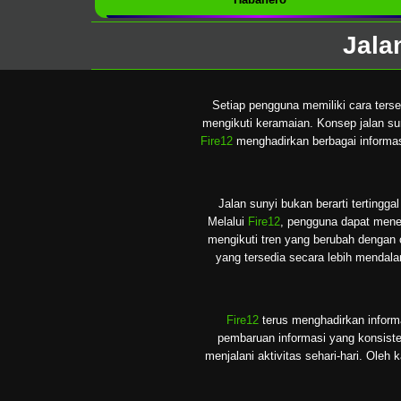
Jala
Setiap pengguna memiliki cara terse
mengikuti keramaian. Konsep jalan sun
Fire12
menghadirkan berbagai informa
Jalan sunyi bukan berarti tertingg
Melalui
Fire12
, pengguna dapat mene
mengikuti tren yang berubah dengan 
yang tersedia secara lebih mendal
Fire12
terus menghadirkan inform
pembaruan informasi yang konsist
menjalani aktivitas sehari-hari. Oleh 